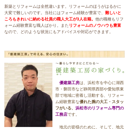
新築とリフォームは全然違います。リフォームのほうがはるかに
大変で難しいのです。当社にはフォーム経験が豊富で、
難しいと
ころもきれいに納める社員の職人大工が
3人在籍。
他の職種もリ
フ
ォーム経験豊富な職人ばかり
。また
リフォームのノウハウも豊富
なので、どのような状況にもアドバイスや対応ができます。
優建築工房
は、浜松市を中心に湖西
市・磐田市など静岡県西部や愛知県東
部で地域に密着し活動する、リフォー
ム経験豊富な
優れた腕の大工・スタッ
フがいる、
浜松市のリフォーム専門の
工務店
です。
地元の皆様のために、そして、地元