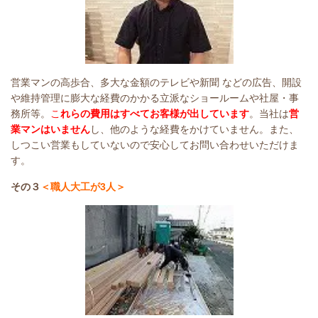
営業マンの高歩合、多大な金額のテレビ
や新聞
などの
広告、開設
や維持管理に膨大な経費のかかる立派なショールームや社屋・事
務所等。
こ
れ
らの費用はすべてお客様が出しています
。当社は
営
業マンはいません
し、他のような経費をかけていません。また、
しつこい営業もしていないので安心してお問い合わせいただけま
す。
その３
＜職人大工が3人＞