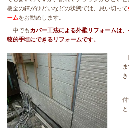
板金の錆がひどいなどの状態では、思い切って
ーム
をお勧めします。
中でも
カバー工法による外壁リフォームは、
較的手頃にできるリフォームです。
既
ま
き
こ
付
と