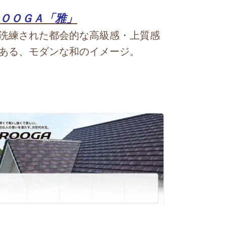
ＯＯＧＡ「雅」
練された都会的な
高級感・上質感
ある、モダンな和のイメージ。