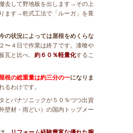
撤去して野地板を出します→その上
ります→乾式工法で「ルーガ」を葺
今の状況によっては屋根をめくらな
２〜４日で作業は終了です。漆喰や
板瓦と比べ、
約６０％軽量化
するこ
屋根の総重量は約三分の一
になりま
れるわけです。
タとパナソニックが５０％づつ出資
外壁材・雨どい）の国内トップメー
は、
リフォーム経験豊富な優れた腕