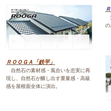
Ｒ
洗
の
ＲＯＯＧＡ「鉄平」
自然石の素材感・風合いを忠実に再
現し、自然石が醸し出す重量感・高級
感を屋根面全体に演出。