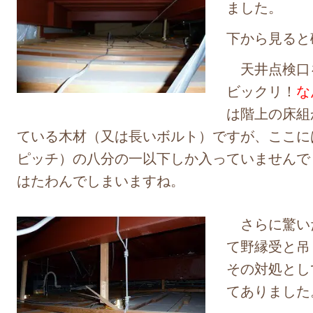
ました。
下から見ると
天井点検口
ビックリ！
な
は階上の床組
ている木材（又は長いボルト）ですが、ここには
ピッチ）の八分の一以下しか入っていませんで
はたわんでしまいますね。
さらに驚い
て野縁受と吊
その対処とし
てありました