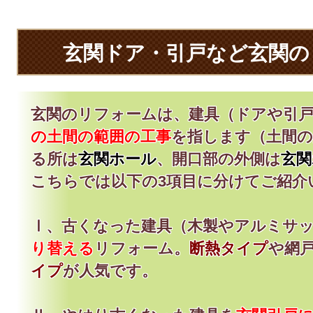
玄関ドア・引戸など玄関の
玄関のリフォームは、建具（ドアや引
の土間の範囲の工事
を指します（土間
る所は
玄関ホール
、開口部の外側は
玄関
こちらでは以下の3項目に分けてご紹介
Ⅰ、古くなった建具（木製やアルミサ
り替える
リフォーム。
断熱タイプ
や網
イプ
が人気です。