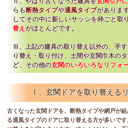
Ⅱ、やはり古くなった建具を
玄関引戸
らも
断熱タイプ
や
通風タイプ
がありま
してその中に新しいサッシを枠ごと取
替え
がほとんどです。
Ⅲ、上記の建具の取り替え以外の、手す
り替え・取り付け、土間や玄関巾木の
ど、その他の
玄関のいろいろなリフォ
Ⅰ、玄関ドアを取り替える
古くなった玄関ドアを、断熱タイプや網戸が組
る通風タイプのドアに取り替える方が多いです