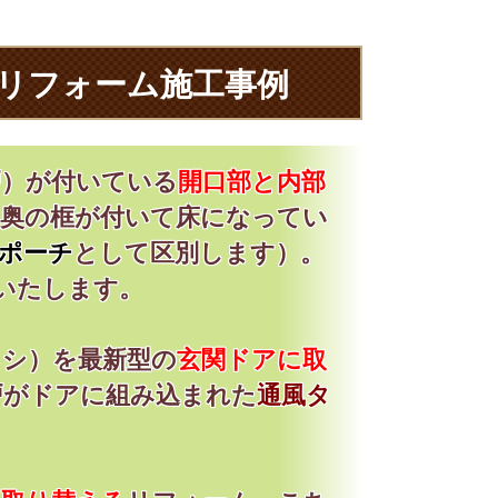
リフォーム施工事例
戸）が付いている
開口部と内部
の奥の框が付いて床になってい
ポーチ
として区別します）。
いたします。
ッシ）を最新型の
玄関ドアに取
戸がドアに組み込まれた
通風タ