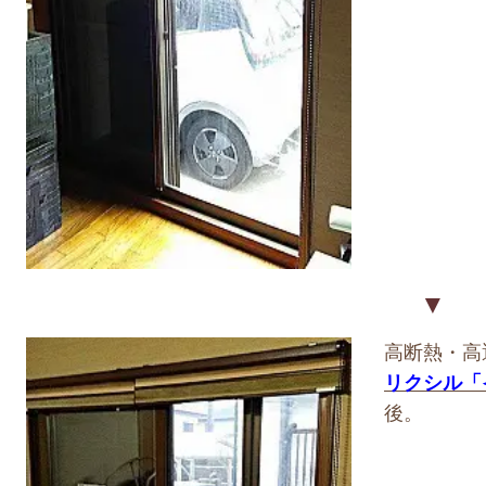
▼
高断熱・高
リクシル「
後。