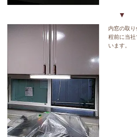
▼
内窓の取り
程前に当社
います。