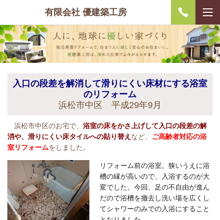
有限会社 優建築工房
入口の段差を解消して滑りにくい床材にする浴室
のリフォーム
浜松市中区 平成29年9月
浜松市中区のお宅で、
浴室の床をかさ上げして入口の段差の解
消や、滑りにくい床タイルへの貼り替え
など、
ご高齢者対応の浴
室リフォーム
をしました。
リフォーム前の浴室。狭いうえに浴
槽の縁が高いので、入浴するのが大
変でした。今回、足の不自由が進ん
だので浴槽を撤去し洗い場を広くし
てシャワーのみでの入浴にすること
となりました。