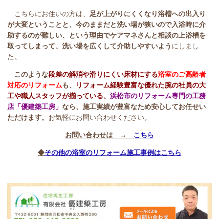
こちらにお住いの方は、
足が上がりにくくなり浴槽への出入り
が大変ということと、今のままだと洗い場が狭いので入浴時に介
助するのが難しい、という理由でケアマネさんと相談の上浴槽を
取ってしまって、洗い場を広くして介助しやすいよう
にしまし
た。
このような
段差の解消や滑りにくい床材にする
浴室のご高齢者
対応のリフォーム
も、
リフォーム経験豊富な優れた腕の社員の大
工や職人スタッフが揃っている、
浜松市のリフォーム専門の工務
店「優建築工房」
なら、施工実績が豊富なため安心してお任せい
ただけます。
お気軽にお問い合わせください。
お問い合わせは →
こちら
◆
その他の浴室のリフォーム施工事例はこちら