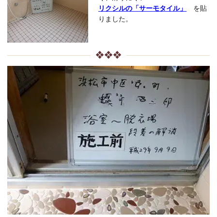
リクシルの「サーモタイル」
を貼
りました。
❖❖❖