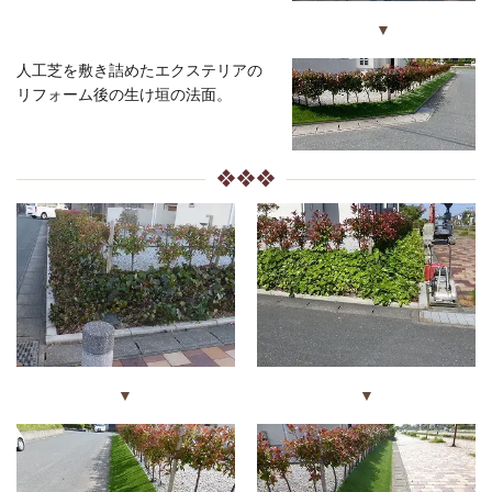
▼
人工芝を敷き詰めたエクステリアの
リフォーム後の生け垣の法面。
❖❖❖
▼
▼