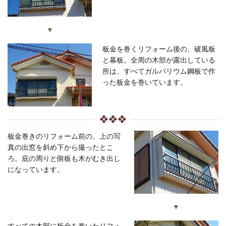
▼
板金を巻くリフォーム後の、破風板
と幕板。全周の木部が露出している
所は、すべてガルバリウム鋼板で作
った板金を巻いています。
❖❖❖
板金巻きのリフォーム前の、上の写
真の出窓を斜め下から撮ったとこ
ろ。庇の周りと側板も木がむき出し
になっています。
▼