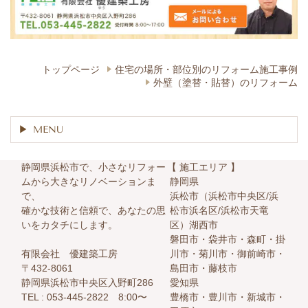
トップページ
住宅の場所・部位別の​リフォーム施工事例
外壁（塗替・貼替）のリフォーム
MENU
静岡県浜松市で、小さなリフォー
【 施工エリア 】
ムから大きなリノベーションま
静岡県
で、
浜松市（浜松市中央区/浜
確かな技術と信頼で、あなたの思
松市浜名区/浜松市天竜
いをカタチにします。
区）湖西市
磐田市・袋井市・森町・掛
有限会社 優建築工房
川市・菊川市・御前崎市・
〒432-8061
島田市・藤枝市
静岡県浜松市中央区入野町286
愛知県
TEL :
053-445-2822 8:00〜
豊橋市・豊川市・新城市・