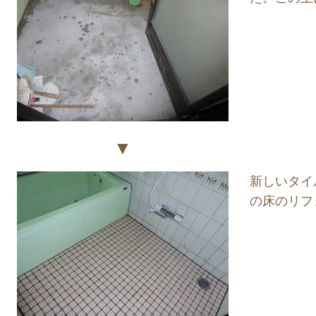
▼
新しいタイ
の床のリフ