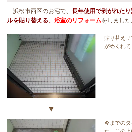
浜松市西区のお宅で、
長年使用で剥がれたり
ルを貼り替える、
浴室のリフォーム
をしました
貼り替えリ
がめくれて
▼
今までのタ
た。この上